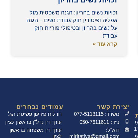
זכויות נשים בהריון: הגנה משפטית מול
אפליה ופיטורין חוק עבודת נשים – הגנה
על נשים בהריון ובטיפולי פוריות חוק
עבודת
קרא עוד »
יצירת קשר
עמודים נבחרים
משרד: 077-5118115
חדלות פירעון פשיטת רגל
נייד: 050-7611611
עורך דין נדל"ן בראשון לציון
9
1
דוא"ל:
עורך דין משפחה בראשון
miritatiya@gmail.com
לציון
9