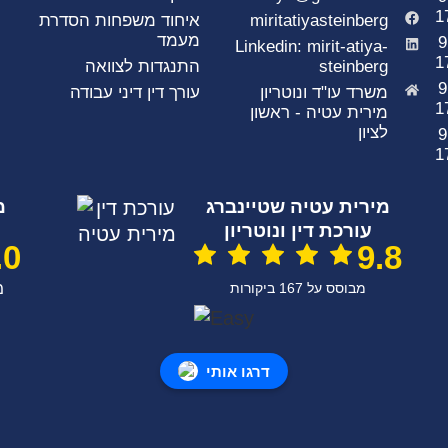
1
miritatiyasteinberg
איחוד משפחות הסדרת
מעמד
9
Linkedin: mirit-atiya-
1
steinberg
התנגדות לצוואה
9
משרד עו"ד ונוטריון
עורך דין דיני עבודה
1
מירית עטיה - ראשון
לציון
9
1
מירית עטיה שטיינברג
מ
עורכת דין ונוטריון
.0
9.8
מבוסס על 167 ביקורות
מ
דרגו אותי