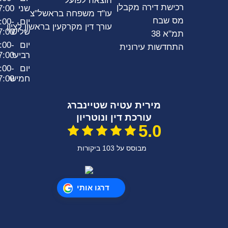
הוצאה לפועל
רכישת דירה מקבלן
שני
7:00
עו"ד משפחה בראשל"צ
מס שבח
יום
:00-
עורך דין מקרקעין בראשון לציון
שלישי
7:00
תמ"א 38
יום
:00-
התחדשות עירונית
רביעי
7:00
יום
:00-
חמישי
7:00
מירית עטיה שטיינברג
עורכת דין ונוטריון
5.0
מבוסס על 103 ביקורות
דרגו אותי