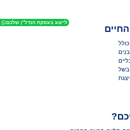
לייצוג בעסקת הנדל"ן שלכם
החיים
כולל
בנים
ליים
 בשל
צגת
כם?