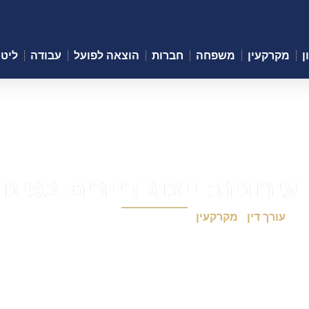
ן
מקרקעין
משפחה
חברות
הוצאה לפועל
עבודה
ליטי
ונית: ייצוג דיירים בפינוי ב
עורך דין
-
מקרקעין
-
עו"ד התחדשות עירונית בראשון לציון