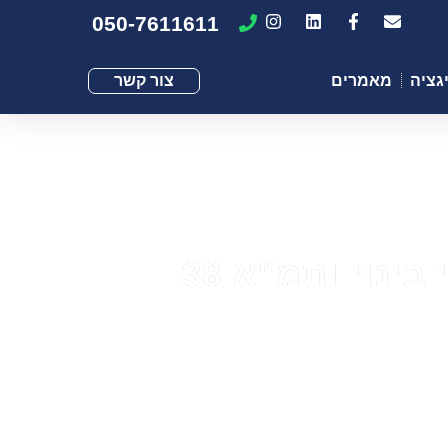
050-7611611
גציה
מאמרים
צור קשר
ינוי ותמ"א 38